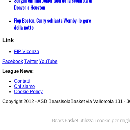
Sengun elimina Jokic! Guarda la sconfitta di
Denver a Houston
Flop Boston, Curry schianta Wemby: le gare
della notte
Link
FIP Vicenza
Facebook
Twitter
YouTube
League News:
Contatti
Chi siamo
Cookie Policy
Copyright 2012 - ASD BearsIsolaBasket via Vallorcola 131 - 36
Bears Basket utilizza i cookie per mig