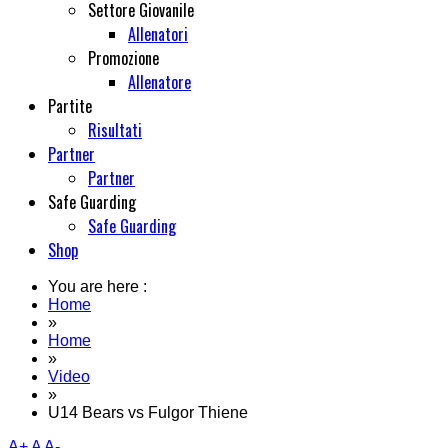
Settore Giovanile
Allenatori
Promozione
Allenatore
Partite
Risultati
Partner
Partner
Safe Guarding
Safe Guarding
Shop
You are here :
Home
»
Home
»
Video
»
U14 Bears vs Fulgor Thiene
A+
A
A-