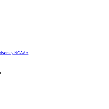
niversity NCAA »
o.