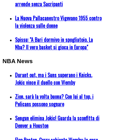
arrende senza Sacripanti
La Nuova Pallacanestro Vigevano 1955 contro
la violenza sulle donne
Spissu: "A Bari dormivo in spogliatoio. La
Nba? Il vero basket si gioca in Europa"
NBA News
Durant out, ma i Suns superano i Knicks.
Jokic vince il duello con Wemby
Zion, sarà la volta buona? Con lui al top, i
Pelicans possono sognare
Sengun elimina Jokic! Guarda la sconfitta di
Denver a Houston
Flop Boston, Curry schianta Wemby: le gare