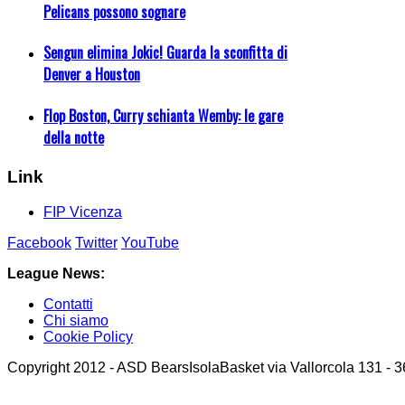
Pelicans possono sognare
Sengun elimina Jokic! Guarda la sconfitta di
Denver a Houston
Flop Boston, Curry schianta Wemby: le gare
della notte
Link
FIP Vicenza
Facebook
Twitter
YouTube
League News:
Contatti
Chi siamo
Cookie Policy
Copyright 2012 - ASD BearsIsolaBasket via Vallorcola 131 - 36