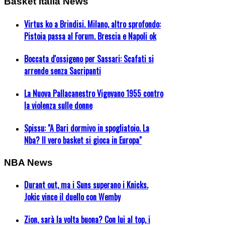
Basket Italia News
Virtus ko a Brindisi. Milano, altro sprofondo:
Pistoia passa al Forum. Brescia e Napoli ok
Boccata d'ossigeno per Sassari: Scafati si
arrende senza Sacripanti
La Nuova Pallacanestro Vigevano 1955 contro
la violenza sulle donne
Spissu: "A Bari dormivo in spogliatoio. La
Nba? Il vero basket si gioca in Europa"
NBA News
Durant out, ma i Suns superano i Knicks.
Jokic vince il duello con Wemby
Zion, sarà la volta buona? Con lui al top, i