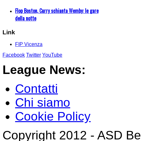
Flop Boston, Curry schianta Wemby: le gare
della notte
Link
FIP Vicenza
Facebook
Twitter
YouTube
League News:
Contatti
Chi siamo
Cookie Policy
Copyright 2012 - ASD Bea